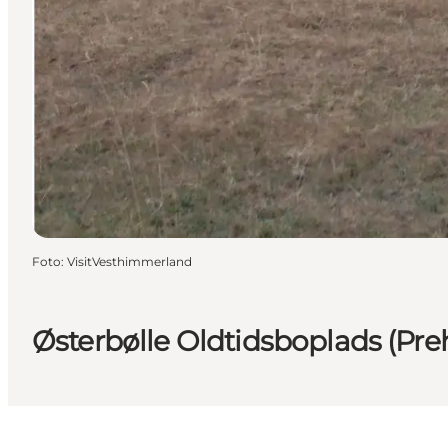
Foto
:
VisitVesthimmerland
Østerbølle Oldtidsboplads (Preh