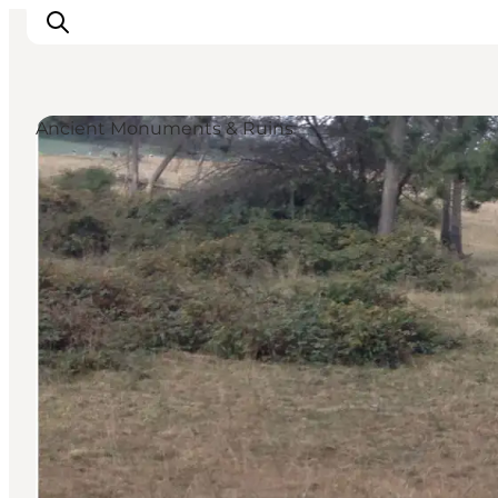
Ancient Monuments & Ruins
Inspiration
Resmål
Aktiviteter
Övernatta
Planera resan