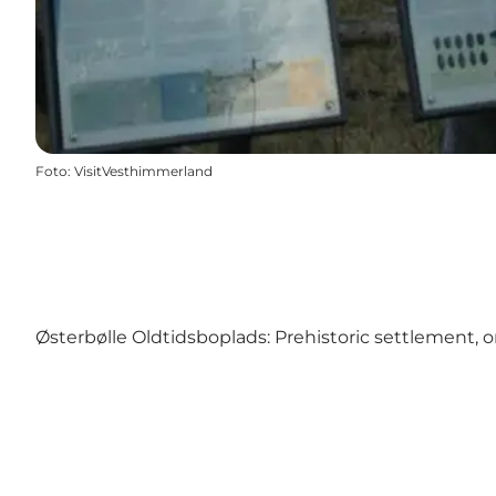
Foto
:
VisitVesthimmerland
Østerbølle Oldtidsboplads: Prehistoric settlement, on