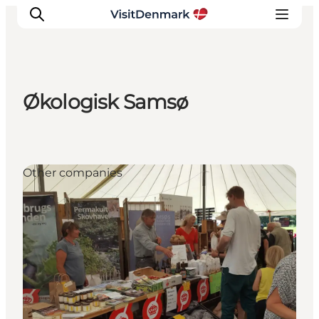
Økologisk Samsø
Inspiration
Resmål
Aktiviteter
Other companies
Övernatta
Planera resan