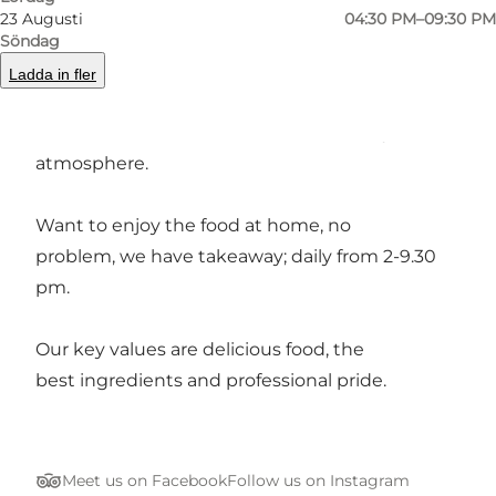
23 Augusti
04:30 PM–09:30 PM
Söndag
Ladda in fler
The restaurant has a wide range of
delicious sushi and hot dishes in a lovely
atmosphere.
Want to enjoy the food at home, no
problem, we have takeaway; daily from 2-9.30
pm.
Our key values are delicious food, the
best ingredients and professional pride.
Meet us on Facebook
Follow us on Instagram
Tripadvisor