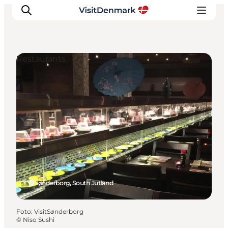
Restaurants
Inspiration
Resmål
Aktiviteter
Övernatta
Planera resan
Sønderborg, South Jutland
Foto
:
VisitSønderborg
©
Niso Sushi