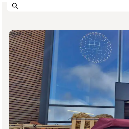
Shopping
Inspiration
Resmål
Aktiviteter
Övernatta
Planera resan