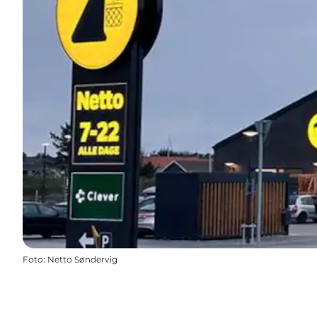
Foto
:
Netto Søndervig