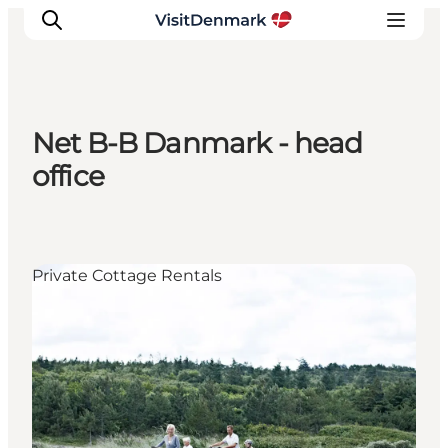
Net B-B Danmark - head
Inspiration
office
Resmål
Aktiviteter
Övernatta
Private Cottage Rentals
Planera resan