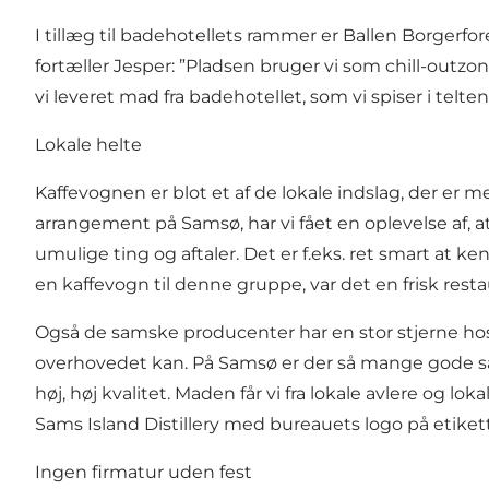
I tillæg til badehotellets rammer er Ballen Borgerf
fortæller Jesper: ”Pladsen bruger vi som chill-outzo
vi leveret mad fra badehotellet, som vi spiser i telte
Lokale helte
Kaffevognen er blot et af de lokale indslag, der er me
arrangement på Samsø, har vi fået en oplevelse af, a
umulige ting og aftaler. Det er f.eks. ret smart at 
en kaffevogn til denne gruppe, var det en frisk restau
Også de samske producenter har en stor stjerne hos Co
overhovedet kan. På Samsø er der så mange gode sager
høj, høj kvalitet. Maden får vi fra lokale avlere og l
Sams Island Distillery med bureauets logo på etiket
Ingen firmatur uden fest