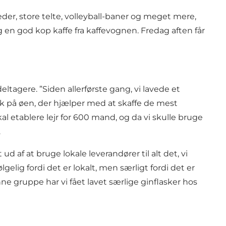
der, store telte, volleyball-baner og meget mere,
g en god kop kaffe fra kaffevognen. Fredag aften får
eltagere. ”Siden allerførste gang, vi lavede et
ærk på øen, der hjælper med at skaffe de mest
l etablere lejr for 600 mand, og da vi skulle bruge
.
 af at bruge lokale leverandører til alt det, vi
lig fordi det er lokalt, men særligt fordi det er
enne gruppe har vi fået lavet særlige ginflasker hos