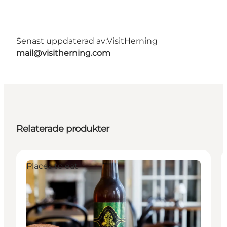
Senast uppdaterad av:
VisitHerning
mail@visitherning.com
Relaterade produkter
Places to eat