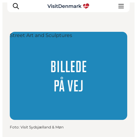
Street Art and Sculptures
Inspiration
Resmål
Aktiviteter
Övernatta
Planera resan
Foto
:
Visit Sydsjælland & Møn