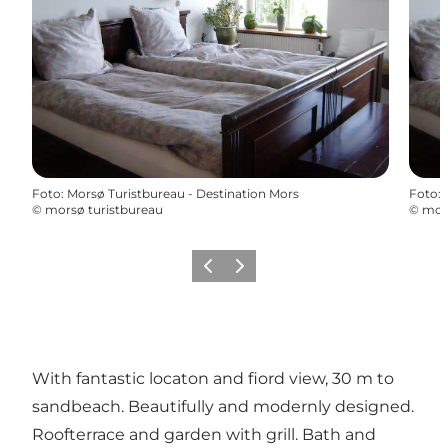
Foto
:
Morsø Turistbureau - Destination Mors
Foto
:
©
morsø turistbureau
©
mors
Föregående
Nästa
With fantastic locaton and fiord view, 30 m to
sandbeach. Beautifully and modernly designed.
Roofterrace and garden with grill. Bath and