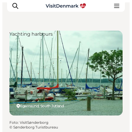
Yachting harbours
Inspiration
Resmål
Aktiviteter
Övernatta
Planera resan
Egernsund, South Jutland
Foto
:
VisitSønderborg
©
Sønderborg Turistbureau