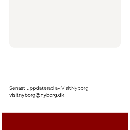
Senast uppdaterad av:
VisitNyborg
visitnyborg@nyborg.dk