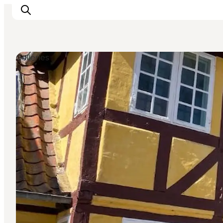
Galleries
Inspiration
Resmål
Aktiviteter
Övernatta
Planera resan