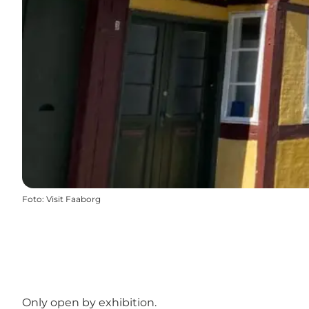
Foto
:
Visit Faaborg
Only open by exhibition.