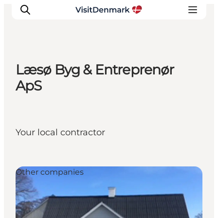
Læsø Byg & Entreprenør
Inspiration
ApS
Resmål
Aktiviteter
Övernatta
Your local contractor
Planera resan
Other companies