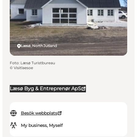
Læsø, North Jutland
Foto
:
Læsø Turistbureau
©
Visitlaesoe
Læsø Byg & Entreprenør ApS
Besök webbplats
My business, Myself