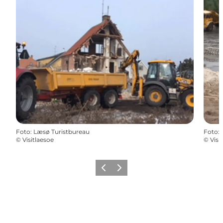
Foto
:
Læsø Turistbureau
Foto
:
©
Visitlaesoe
©
Visi
Föregående
Nästa