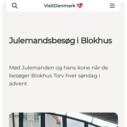
Julemandsbesøg i Blokhus
Inspiration
Resmål
Aktiviteter
Mød Julemanden og hans kone når de
Övernatta
besøger Blokhus Torv hver søndag i
Planera resan
advent
Events