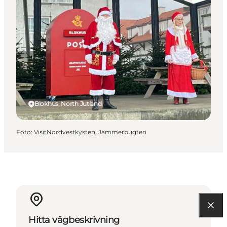
Blokhus, North Jutland
Foto
:
VisitNordvestkysten, Jammerbugten
Hitta vägbeskrivning