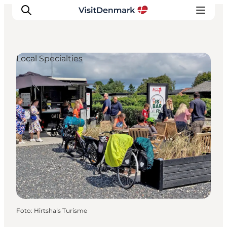
Local Specialties
Inspiration
Resmål
Aktiviteter
Övernatta
Planera resan
Foto
:
Hirtshals Turisme