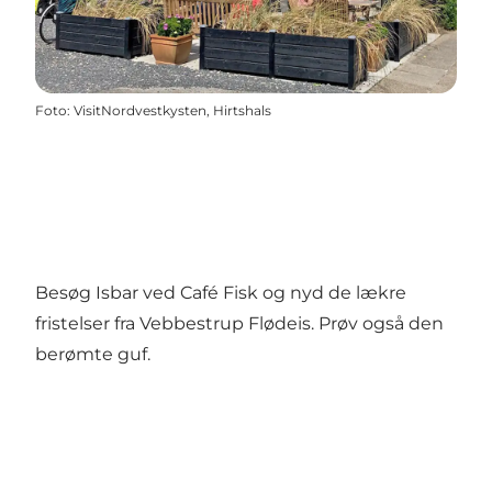
Foto
:
VisitNordvestkysten, Hirtshals
Besøg Isbar ved Café Fisk og nyd de lækre
fristelser fra Vebbestrup Flødeis. Prøv også den
berømte guf.