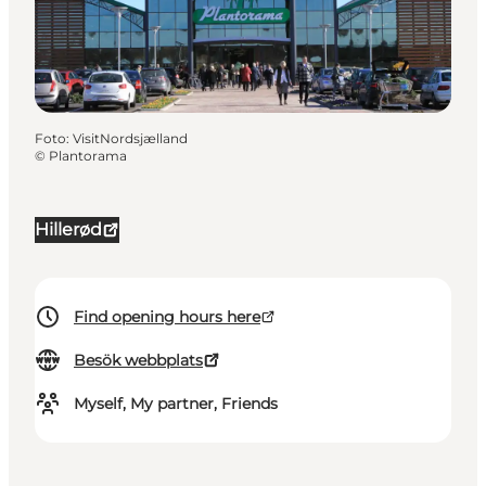
Foto
:
VisitNordsjælland
©
Plantorama
Hillerød
Find opening hours here
Besök webbplats
Myself, My partner, Friends