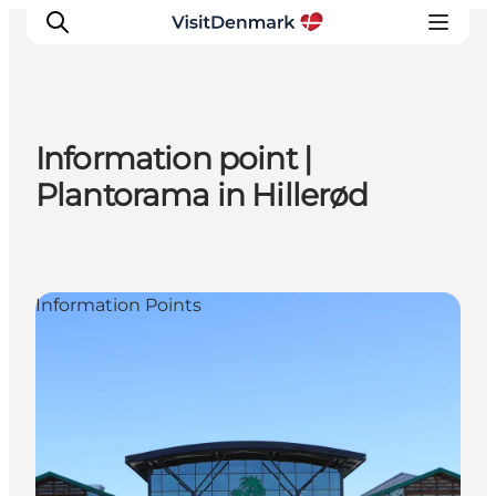
Information point |
Inspiration
Plantorama in Hillerød
Resmål
Aktiviteter
Övernatta
Information Points
Planera resan