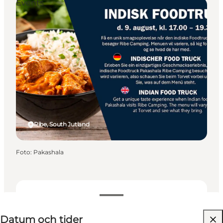
Events
Ribe, South Jutland
Foto
:
Pakashala
Datum och tider
Datum och tider
Besök webbplats