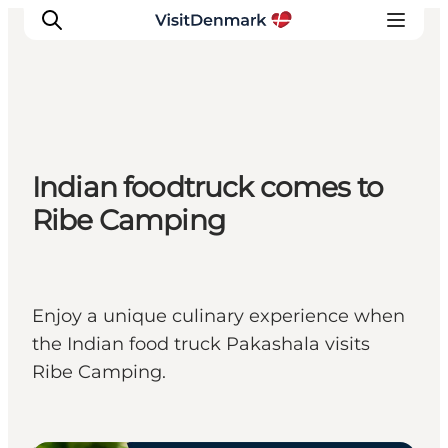
Inspiration
Indian foodtruck comes to
Resmål
Ribe Camping
Aktiviteter
Övernatta
Planera resan
Enjoy a unique culinary experience when
the Indian food truck Pakashala visits
Ribe Camping.