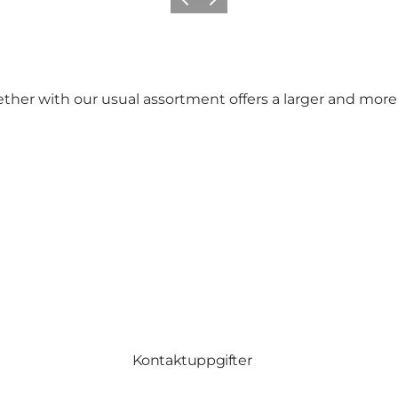
Föregående
Nästa
ether with our usual assortment offers a larger and mor
Kontaktuppgifter