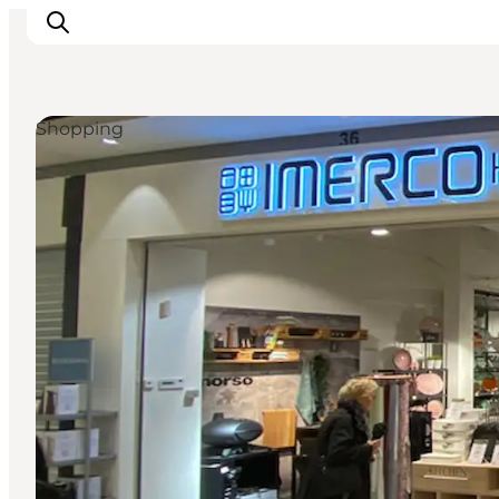
Shopping
Inspiration
Resmål
Aktiviteter
Övernatta
Planera resan