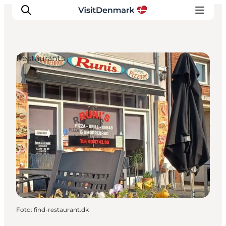
Restaurants
Inspiration
Resmål
Aktiviteter
Övernatta
Planera resan
Foto
:
find-restaurant.dk