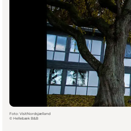
Foto
:
VisitNordsjælland
©
Hellebæk B&B