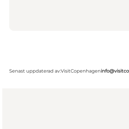
Senast uppdaterad av:
VisitCopenhagen
info@visit