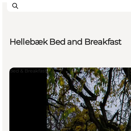
Hellebæk Bed and Breakfast
Inspiration
Resmål
Aktiviteter
Bed & Breakfast
Övernatta
Planera resan