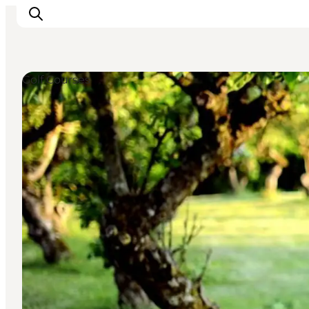
Golf Courses
Inspiration
Resmål
Aktiviteter
Övernatta
Planera resan