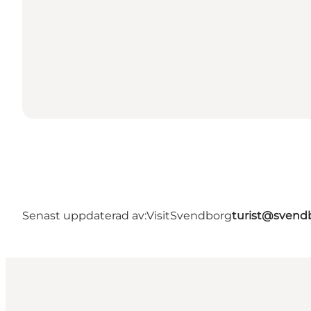
Senast uppdaterad av:
VisitSvendborg
turist@svend