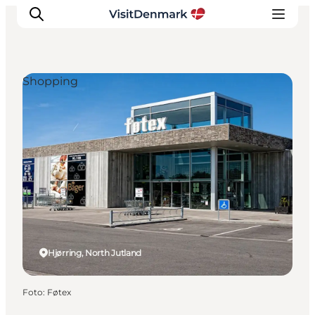
Shopping
Inspiration
Resmål
Aktiviteter
Övernatta
Planera resan
Hjørring, North Jutland
Foto
:
Føtex