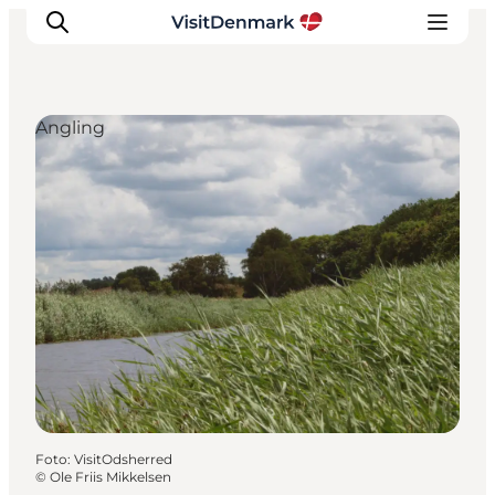
Angling
Inspiration
Resmål
Aktiviteter
Övernatta
Planera resan
Foto
:
VisitOdsherred
©
Ole Friis Mikkelsen