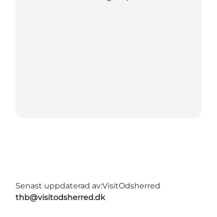
Senast uppdaterad av:
VisitOdsherred
thb@visitodsherred.dk