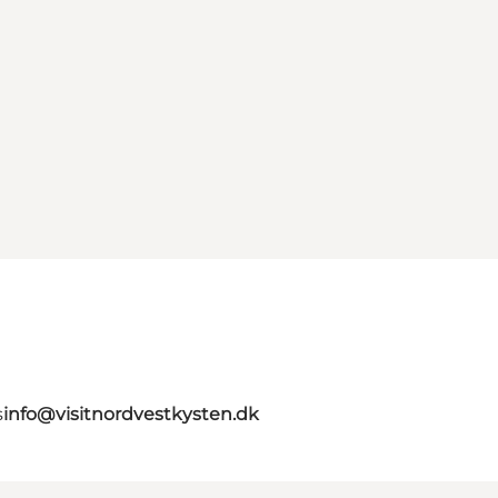
s
info@visitnordvestkysten.dk