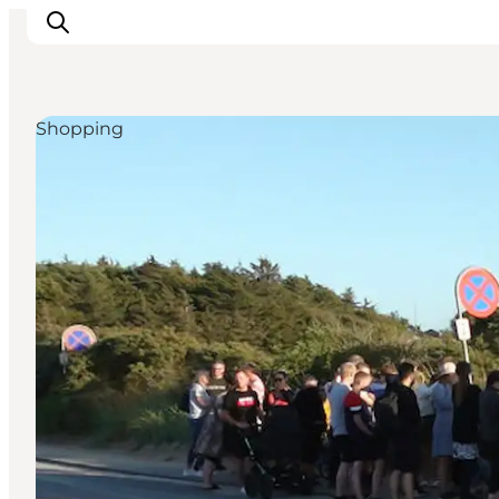
Shopping
Inspiration
Resmål
Aktiviteter
Övernatta
Planera resan