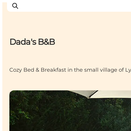
Dada's B&B
Inspiration
Resmål
Aktiviteter
Cozy Bed & Breakfast in the small village of L
Övernatta
Planera resan
Bed & Breakfast