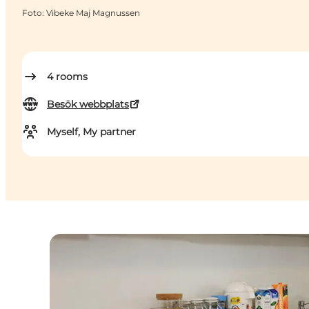
Foto
:
Vibeke Maj Magnussen
4
rooms
Besök webbplats
Myself, My partner