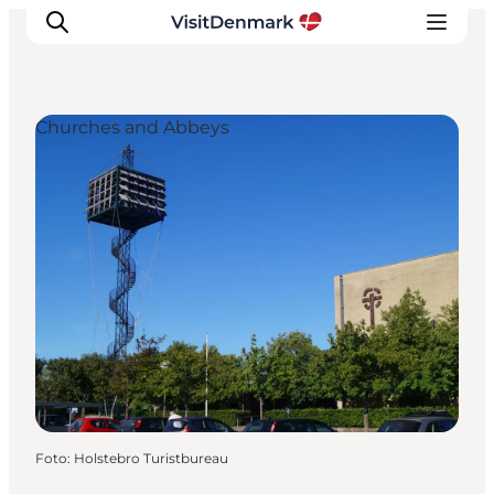
Churches and Abbeys
Inspiration
Resmål
Aktiviteter
Övernatta
Planera resan
Foto
:
Holstebro Turistbureau