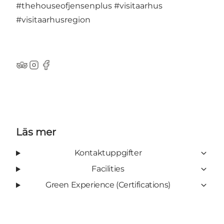
#thehouseofjensenplus
#visitaarhus
#visitaarhusregion
TripAdvisor
Instagram
Facebook
Läs mer
Kontaktuppgifter
Facilities
Green Experience (Certifications)