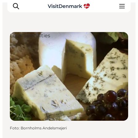
Local Specialties
Inspiration
Resmål
Aktiviteter
Övernatta
Planera resan
Foto
:
Bornholms Andelsmejeri