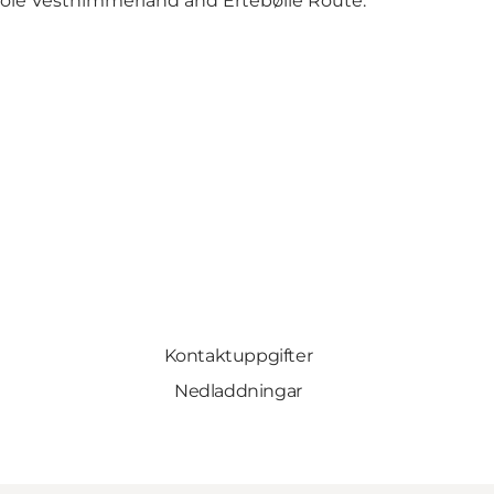
ole Vesthimmerland and Ertebølle Route.
Kontaktuppgifter
Nedladdningar