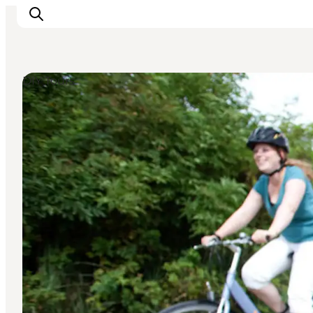
DIY Tours
Inspiration
Resmål
Aktiviteter
Övernatta
Planera resan