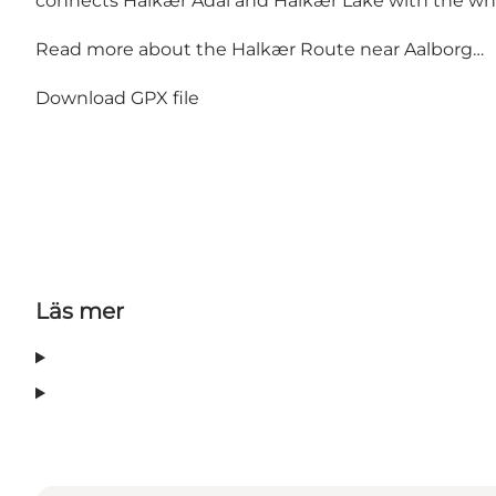
connects Halkær Ådal and Halkær Lake with the wh
Read more about
the Halkær Route near Aalborg…
Download GPX file
Läs mer