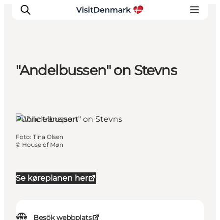
"Andelbussen" on Stevns
Inspiration
Resmål
Stevns, South Zealand and the
Aktiviteter
Islands
Public transport
Övernatta
Planera resan
Foto
:
Tina Olsen
©
House of Møn
Se køreplanen her
Besök webbplats