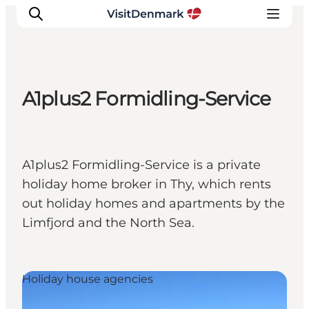
A1plus2 Formidling-Service
Inspiration
Resmål
Aktiviteter
A1plus2 Formidling-Service is a private
Övernatta
holiday home broker in Thy, which rents
Planera resan
out holiday homes and apartments by the
Limfjord and the North Sea.
Holiday house agencies